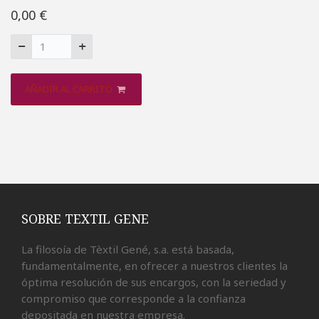
0,00 €
AÑADIR AL CARRITO
SOBRE TEXTIL GENE
La filosoía de Tèxtil Gené, s.a. está basada,
fundamentalmente, en ofrecer a nuestros clientes la
óptima resolución de sus encargos, con la seriedad y
compromiso que corresponde a la confianza
depositada en nuestra empresa.