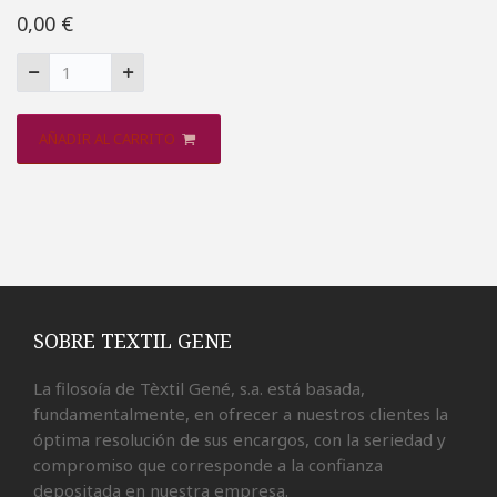
0,00 €
AÑADIR AL CARRITO
SOBRE TEXTIL GENE
La filosoía de Tèxtil Gené, s.a. está basada,
fundamentalmente, en ofrecer a nuestros clientes la
óptima resolución de sus encargos, con la seriedad y
compromiso que corresponde a la confianza
depositada en nuestra empresa.