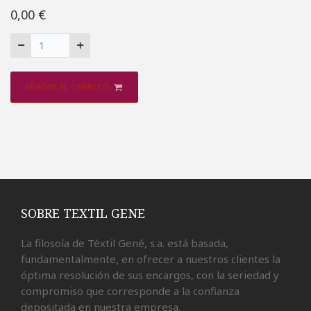
0,00 €
AÑADIR AL CARRITO
SOBRE TEXTIL GENE
La filosoía de Tèxtil Gené, s.a. está basada,
fundamentalmente, en ofrecer a nuestros clientes la
óptima resolución de sus encargos, con la seriedad y
compromiso que corresponde a la confianza
depositada en nuestra empresa.