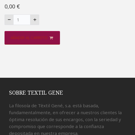
0,00 €
AÑADIR AL CARRITO
SOBRE TEXTIL GENE
La filosoía de Tèxtil Gené, s.a. está basada,
fundamentalmente, en ofrecer a nuestros clientes la
óptima resolución de sus encargos, con la seriedad y
compromiso que corresponde a la confianza
depositada en nuestra empresa.